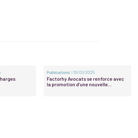
5
Publications
| 10/01/2025
 Charges
Factorhy Avocats se renforce avec
la promotion d’une nouvelle
associée et de nouveaux Of Counsel