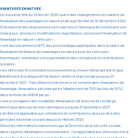
AVANTAGES EN NATURE :
Un nouvel arrêté du 25 février 2025 opère des changements en matière de
l’évaluation des avantages en nature et abroge l’arrêté du 10 décembre 2002.
Si la majorité des dispositions sont reprises à l’identique et constituent une
mise à jour, plusieurs modifications importantes concernent l’évaluation de
l’avantage en nature « véhicule » :
• une hausse d’environ 67% des pourcentages appliquées dans le cadre de
l’évaluation forfaitaire des avantages en nature pour les véhicules
thermiques, entraînant une augmentation des cotisations et contributions
sociales ;
• les véhicules fonctionnant exclusivement au moyen d’énergie électrique
bénéficient d’un dispositif de faveur renforcé et prolongé jusqu’au 31
décembre 2027 : frais d’électricité non pris en compte dans l’évaluation de
l’avantage, l’évaluation calculée après l’abattement de 70% (au lieu de 50%)
dans la limite de 4582€ par an ;
• une prolongation des modalités d’évaluation de la borne de recharge
électrique dans les termes identiques jusqu’au 31 décembre 2027.
L’arrêté est applicable aux cotisations et contributions dues au titre des
périodes d’activité courant depuis le 1 février 2025.
Selon les informations transmises par la Direction de la sécurité sociale,
deux régimes d’évaluation coexisteraient : l’un applicable aux véhicules mis à
disposition des salariés avant le 1er février 2025 et l’autre, correspondant au