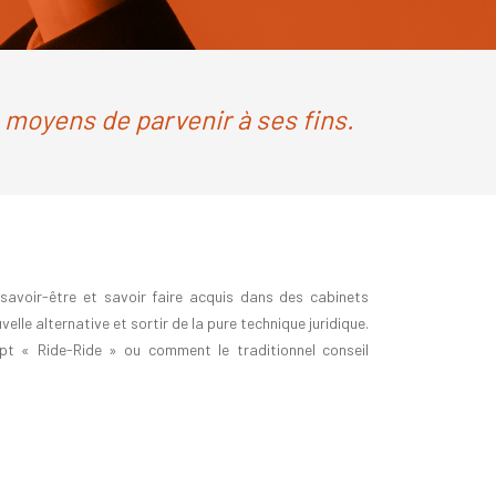
es moyens de parvenir à ses fins.
voir-être et savoir faire acquis dans des cabinets
lle alternative et sortir de la pure technique juridique.
t « Ride-Ride » ou comment le traditionnel conseil