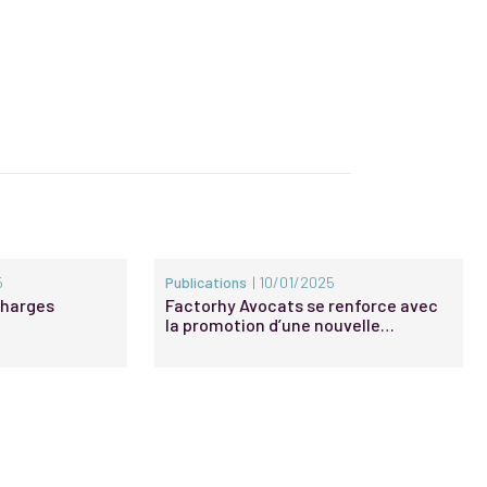
5
Publications
| 10/01/2025
 Charges
Factorhy Avocats se renforce avec
la promotion d’une nouvelle
associée et de nouveaux Of Counsel