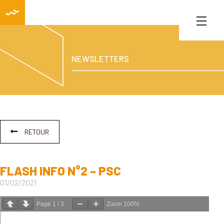
NEWSLETTERS
RETOUR
FLASH INFO N°2 – PSC
01/02/2021
Page
1
/
3
Zoom
100%