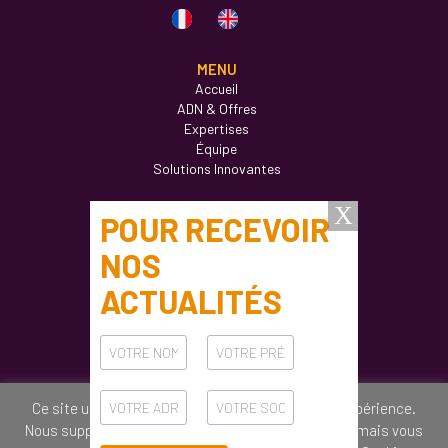
MENU
Accueil
ADN & Offres
Expertises
Équipe
Solutions Innovantes
Actualités
Formations
Ateliers
Carrières
Contact
CONTACT
61 rue de Bercy 75012 Paris
Ce site utilise des cookies pour améliorer votre expérience.
E-mail :
info@factorhy.com
Nous supposons que vous êtes d’accord avec cela, mais vous