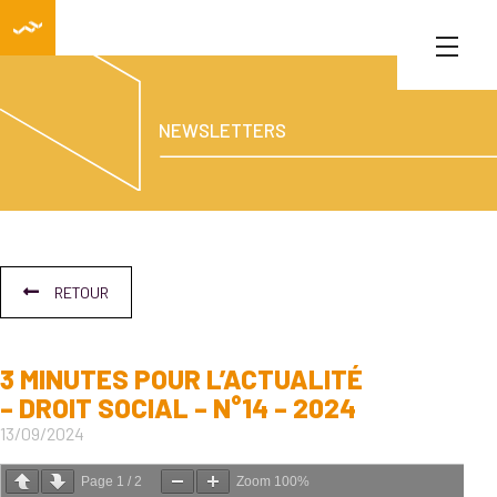
NEWSLETTERS
RETOUR
3 MINUTES POUR L’ACTUALITÉ
– DROIT SOCIAL – N°14 – 2024
13/09/2024
Page
1
/
2
Zoom
100%