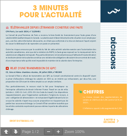
Page
1
/
2
Zoom
100%