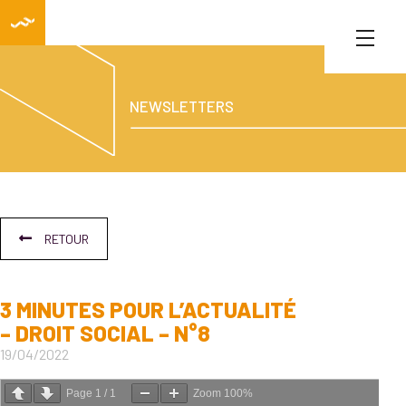
NEWSLETTERS
RETOUR
3 MINUTES POUR L’ACTUALITÉ
– DROIT SOCIAL – N°8
19/04/2022
Page
1
/
1
Zoom
100%