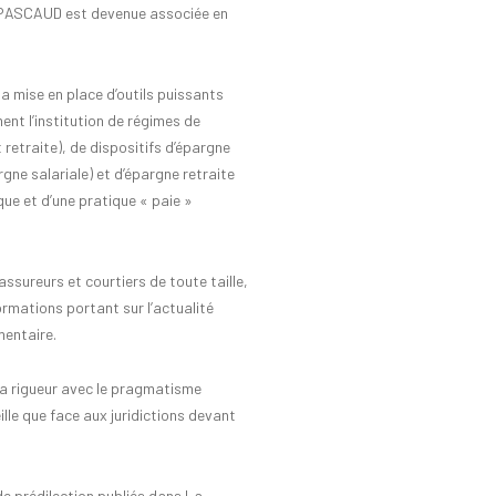
 PASCAUD est devenue associée en
mise en place d’outils puissants
ent l’institution de régimes de
retraite), de dispositifs d’épargne
rgne salariale) et d’épargne retraite
que et d’une pratique « paie »
sureurs et courtiers de toute taille,
rmations portant sur l’actualité
mentaire.
sa rigueur avec le pragmatisme
ille que face aux juridictions devant
 de prédilection publiés dans La