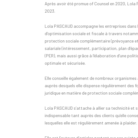
Après avoir été promue of Counsel en 2020, Lola
2023.
Lola PASCAUD accompagne les entreprises dans la 
d’optimisation sociale et fiscale à travers notamm
protection sociale complémentaire (prévoyance et 
salariale (intéressement, participation, plan d’épa
(PER), mais aussi grâce à l’élaboration d’une politi
optimale et sécurisée.
Elle conseille également de nombreux organismes as
auprès desquels elle dispense régulièrement des fo
juridique en matière de protection sociale complé
Lola PASCAUD s’attache à allier sa technicité et 
indispensable tant auprès des clients qu’elle conse
lesquelles elle est régulièrement amenée à plaider.
Elle est l’auteure d’articles portant sur ses sujets