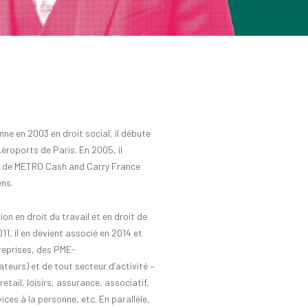
onne
en 2003 en droit social, il débute
Aéroports de Paris. En 2005, il
es de METRO Cash and Carry France
ens.
ion en droit du travail et en droit de
011,
il
en
devient associé en 2014
et
treprises
, des PME-
teurs) et de tout secteur d’activité –
etail, loisirs,
assurance, associatif,
vices à la personne, etc.
En parallèle,