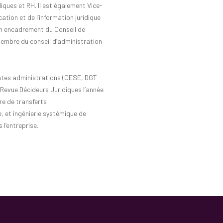
diques et RH. Il est également Vice-
tion et de l’information juridique
on encadrement du Conseil de
embre du conseil d’administration
rentes administrations (CESE, DGT
 Revue Décideurs Juridiques l’année
e de transferts
e, et
ingénierie systémique de
l’entreprise.