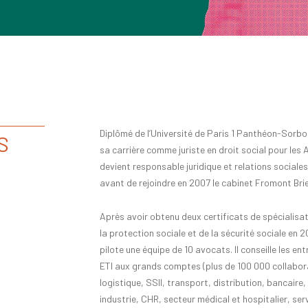
Diplômé de l’Université de Paris 1 Panthéon-Sorb
S
sa carrière comme juriste en droit social pour les 
devient responsable juridique et relations social
avant de rejoindre en 2007 le cabinet Fromont Bri
Après avoir obtenu deux certificats
de spécialisat
la protection sociale et de la sécurité sociale en 2
pilote une équipe de
10 avocats
.
Il conseille les en
ETI
au
x
grand
s
compte
s
(pl
us de 100 000 collabora
logistique, SSII, transport, distribution, bancaire, r
industrie, CHR, secteur médical et hospitalier, ser