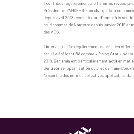
il contribue régulièrement à différentes revues juri
Président de l’ANDRH IDF
en charge de la communica
depuis avril 2018,
conseiller prud’homal à la secti
prud’hommes de Nanterre depuis janvier 2019 et m
des AGS.
Il intervient enfin régulièrement auprès des diffé
etc.)
Il
a été identifié comme « Rising Star »
par la
2018
.
Benjamin est particulièrement actif
en matièr
d’entreprise,
optimisation du prêt de main-d’œuvr
l’ensemble des normes collectives applicables dans 